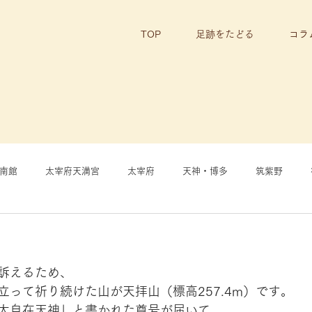
TOP
足跡をたどる
コラ
南館
太宰府天満宮
太宰府
天神・博多
筑紫野
訴えるため、
立って祈り続けた山が天拝山（標高257.4m）です。
大自在天神」と書かれた尊号が届いて、