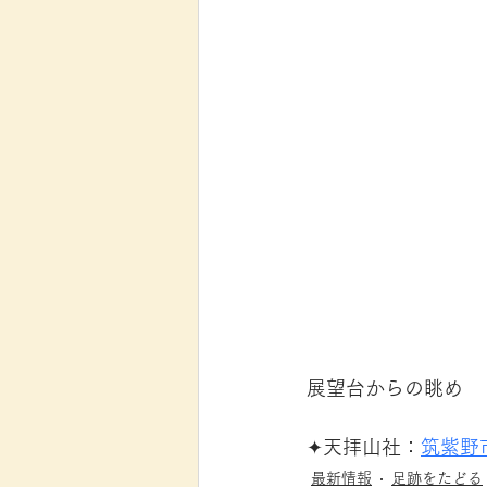
展望台からの眺め
✦天拝山社：
筑紫野
最新情報
足跡をたどる