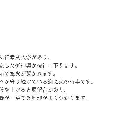
に神幸式大祭があり、
安した御神輿が榎社に下ります。
前で篝火が焚かれます。
々が守り続けている迎え火の行事です。
段を上がると展望台があり、
野が一望でき地理がよく分かります。