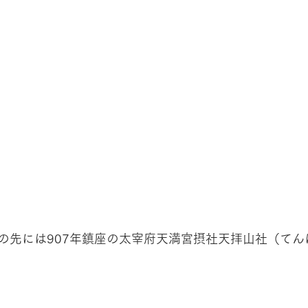
の先には907年鎮座の太宰府天満宮摂社天拝山社（てん