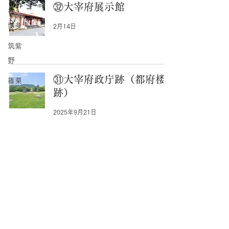
㉜大宰府展示館
神・
博多
2月14日
筑紫
野
㉛大宰府政庁跡（都府楼
篠栗
跡）
2025年9月21日
㉚血持観音（ちけもちか
んのん）
2025年7月13日