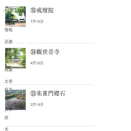
㉟戒壇院
All
最新
7月15日
情報
足跡
をた
㉞観世音寺
どる
4月16日
南館
太宰
府天
㉝朱雀門礎石
満宮
3月14日
太宰
府
天