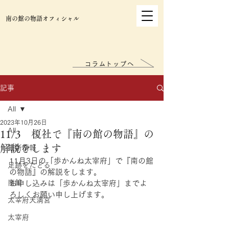
南の館の物語オフィシャル
コラムトップへ
記事
All
2023年10月26日
All
11/3 榎社で『南の館の物語』の
解説をします
最新情報
11月3日の「歩かんね太宰府」で『南の館
足跡をたどる
の物語』の解説をします。
南館
お申し込みは「歩かんね太宰府」までよ
ろしくお願い申し上げます。
太宰府天満宮
太宰府