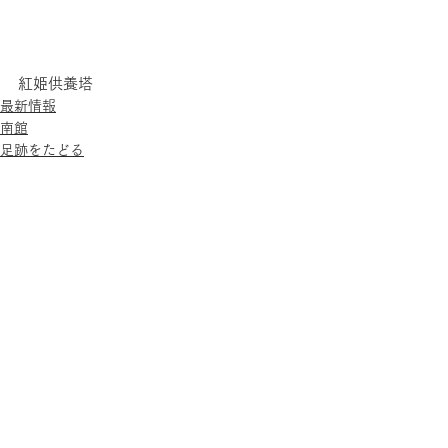
紅姫供養塔
最新情報
南館
足跡をたどる
すべて表示
最新記事