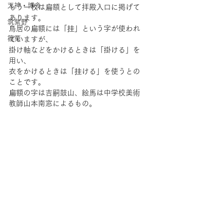
天神・博多
もう一枚は扁額として拝殿入口に掲げて
あります。
筑紫野
鳥居の扁額には「挂」という字が使われ
篠栗
ていますが、
掛け軸などをかけるときは「掛ける」を
用い、
衣をかけるときは「挂ける」を使うとの
ことです。
扁額の字は吉嗣鼓山、絵馬は中学校美術
教師山本南窓によるもの。