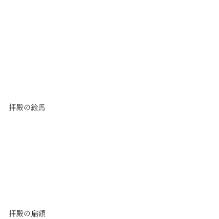
拝殿の絵馬
拝殿の扁額