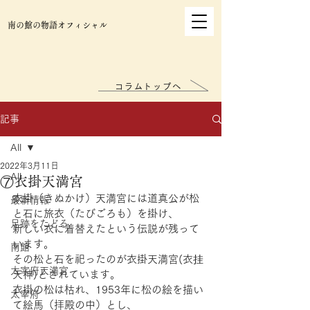
南の館の物語オフィシャル
コラムトップへ
記事
All
2022年3月11日
All
⑦衣掛天満宮
衣掛（きぬかけ）天満宮には道真公が松
最新情報
と石に旅衣（たびごろも）を掛け、
足跡をたどる
新しい衣に着替えたという伝説が残って
います。
南館
その松と石を祀ったのが衣掛天満宮(衣挂
太宰府天満宮
天神)とされています。
衣掛の松は枯れ、1953年に松の絵を描い
太宰府
て絵馬（拝殿の中）とし、