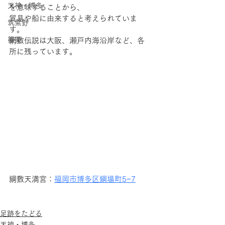
天神・博多
を意味することから、
貿易や船に由来すると考えられていま
筑紫野
す。
篠栗
網敷伝説は大阪、瀬戸内海沿岸など、各
所に残っています。
綱敷天満宮：
福岡市博多区綱場町5−7
足跡をたどる
天神・博多