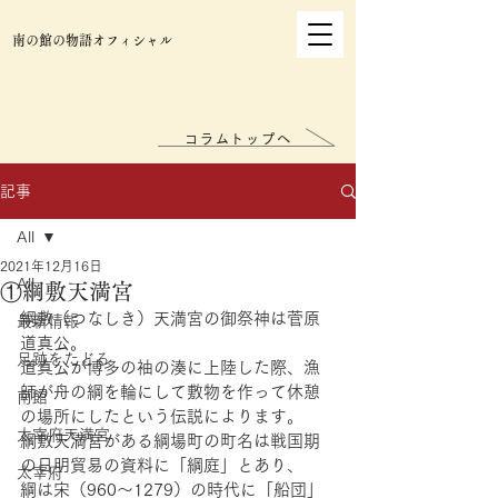
南の館の物語オフィシャル
コラムトップへ
記事
All
2021年12月16日
All
①綱敷天満宮
綱敷（つなしき）天満宮の御祭神は菅原
最新情報
道真公。
足跡をたどる
道真公が博多の袖の湊に上陸した際、漁
師が舟の綱を輪にして敷物を作って休憩
南館
の場所にしたという伝説によります。
太宰府天満宮
綱敷天満宮がある綱場町の町名は戦国期
の日明貿易の資料に「綱庭」とあり、
太宰府
綱は宋（960～1279）の時代に「船団」