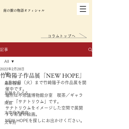
南の館の物語オフィシャル
コラムトップへ
記事
All
2022年2月28日
All
竹崎陽子作品展「NEW HOPE」
3月22日（火）まで竹崎陽子の作品展を開
最新情報
催中です。
足跡をたどる
場所は不思議博物館分室　喫茶／ギャラ
リー「サナトリウム」です。
南館
サナトリウムをイメージした空間で展開
太宰府天満宮
する希望の絵画。
NEW HOPEを探しにお出かけください。
太宰府