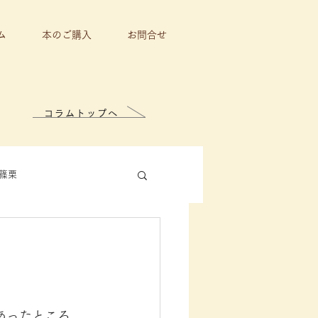
ム
本のご購入
お問合せ
コラムトップへ
篠栗
あったところ。