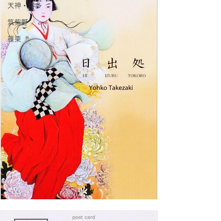
天神・博多
筑紫野
篠栗