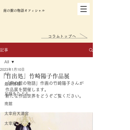
南の館の物語オフィシャル
コラムトップへ
記事
All
2023年1月10日
All
「日出処」竹崎陽子作品展
「南の館の物語」作画の竹崎陽子さんが
最新情報
作品展を開催します。
足跡をたどる
新たな作品世界をどうぞご覧ください。
南館
太宰府天満宮
太宰府