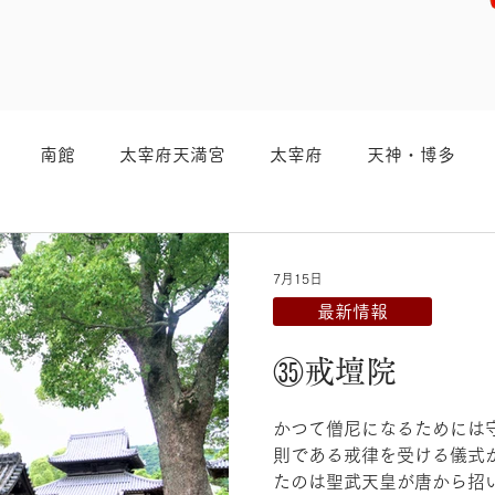
南館
太宰府天満宮
太宰府
天神・博多
7月15日
最新情報
㉟戒壇院
かつて僧尼になるためには
則である戒律を受ける儀式
たのは聖武天皇が唐から招い