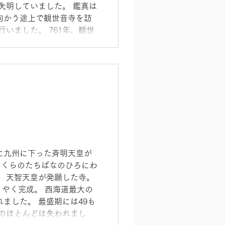
失明していました。 鑑真は
に向かう途上で観世音寺を訪
行いました。 761年、観世
授戒の場として設置されまし
の場、戒壇です。 ここに天
といわれています。 現在の
たもの。 境内には鑑真が請来
り、 花咲くころにはあたり
 本堂の戒壇 菩提樹 戒壇
-10
に九州に下った斉明天皇が
さくらのたちばなのひろにわ
、 天智天皇が発願した寺。
うやく完成。 西海道最大の
ました。 最盛期には49も
そのほとんどは失われまし