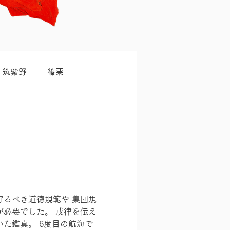
筑紫野
篠栗
守るべき道徳規範や 集団規
が必要でした。 戒律を伝え
た鑑真。 6度目の航海で