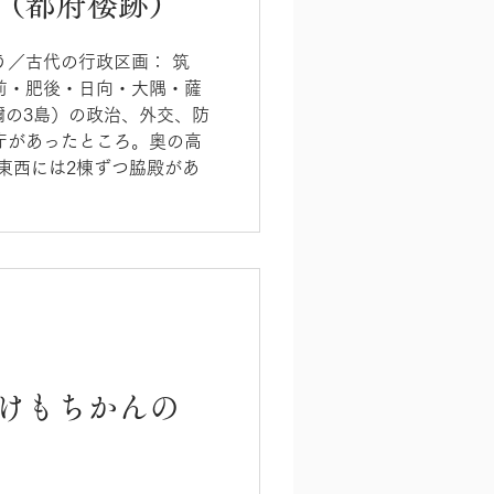
（都府楼跡）
う／古代の行政区画： 筑
前・肥後・日向・大隅・薩
禰の3島）の政治、外交、防
庁があったところ。奥の高
東西には2棟ずつ脇殿があ
けもちかんの