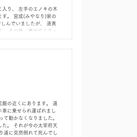
に入り、 左手のエノキの木
す。 宮成(みやなり)家の
苦しんでいましたが、 道真
す。 その後、妻が亡くなっ
ろ、 婦人病に霊験あらたか
民館の近くにあります。 道
牛車に乗せられ運ばれまし
まって動かなくなりました。
した。 それが今の太宰府天
帰り道に突然倒れて死んでし