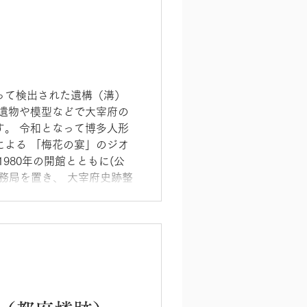
って検出された遺構（溝）
土遺物や模型などで大宰府の
す。 令和となって博多人形
による 「梅花の宴」のジオ
980年の開館とともに(公
務局を置き、 大宰府史跡整
、 史跡解説員ボランティア
ています。 「梅花の宴」の
宰府市観世音寺4-6-1