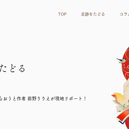
TOP
足跡をたどる
コラ
をたどる
らおうと作者 前野りりえが現地リポート！