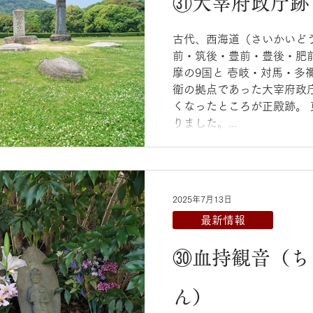
㉛大宰府政庁跡
古代、西海道（さいかいど
前・筑後・豊前・豊後・肥
摩の9国と 壱岐・対馬・多
衛の拠点であった大宰府政
くなったところが正殿跡。 
りました。...
2025年7月13日
最新情報
㉚血持観音（ち
ん）