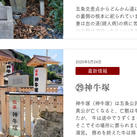
五条交差点からどんかん道
の裏側の根本に祀られていま
妻は血の道(婦人病)の病に
公の助けで治ったといいま
て墓所に石仏を祀ったとこ
との噂が広まり、...
2025年5月24日
最新情報
㉙神牛塚
神牛塚（神牛塚）は五条公
真公が亡くなると、亡骸は
たが、 牛は途中でうずく
そこでその場所に葬られま
満宮。 務めを終えた牛は