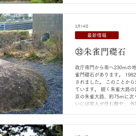
た。 現在の講堂と金堂は1
蔵には圧倒されるほど巨大な
頭観音、不空羂索観音、十
講堂に安置されていた諸仏
3月14日
道真公が南館で聞いた梵鐘
最新情報
り）」の銘がある妙心寺（
造られたとみられており、
㉝朱雀門礎石
心寺の方が新しい時代の意
ら、 観世音寺鐘の方が20
れています。 現在、梵鐘は
政庁南門から南へ230ｍの
に寄託されています。 講堂
雀門礎石があります。 19
せん） 宝蔵
されました。 このことか
ています。 続く朱雀大路の
京の朱雀大路、約75ｍに次
いには官人が住む館や、 
んでいました。 朱雀門礎石：