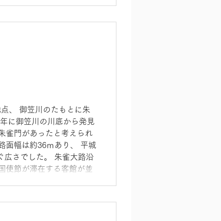
7世紀に再建されたもの。 宝
丈六仏（約5ｍ）3体（馬
一面観音）のほか、 金堂、
が収蔵されています。 菅原
は 「糟屋評（かすやのこお
京都）の梵鐘と同じ鋳型で
兄弟鐘とされています。 妙
匠を取り入れていることか
年ほど早く造られたと推測さ
保存のため 九州国立博物館
地点、 御笠川のたもとに朱
 梵鐘（現在は境内にありま
82年に御笠川の川底から発見
ら朱雀門があったと考えられ
路面幅は約36ｍあり、 平城
ぐ広さでした。 朱雀大路沿
外国使節が滞在する客館が並
 太宰府市観世音寺2-2-7