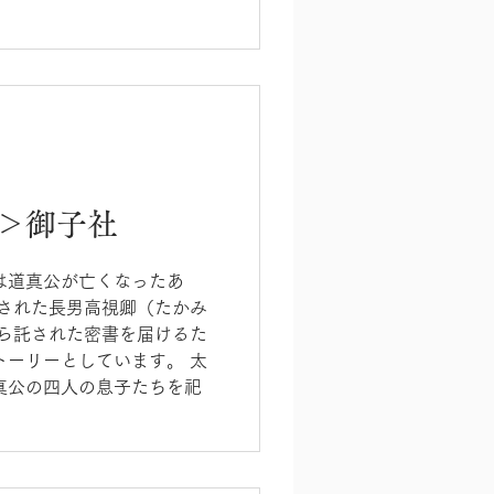
＞御子社
は道真公が亡くなったあ
）された長男高視卿（たかみ
から託された密書を届けるた
トーリーとしています。 太
真公の四人の息子たちを祀