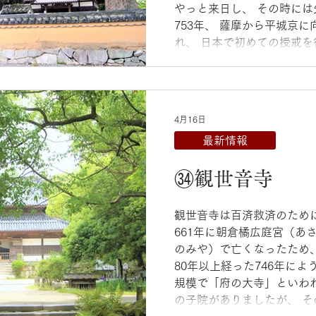
やっと来日し、 その時には
753年、 薩摩から平城京
れ、 日本で初めての授戒を
音寺に戒壇院が 西海道の
た。 本堂の中央の段が受戒
竺、唐、奈良の土を納めた
本堂は1680年に再建され
4月16日
したという菩提樹の樹があ
最新情報
に高貴な香りを漂わせます。
院：太宰府市観世音寺5丁目7
㉞観世音寺
観世音寺は百済救済のため
661年に朝倉橘広庭宮（あ
のみや）で亡くなったため
80年以上経った746年によ
規模で「府の大寺」といわれ
の子院がありましたが、 