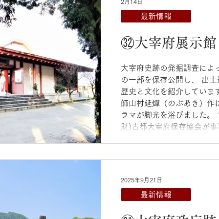
2月14日
最新情報
㉜大宰府展示館
大宰府史跡の発掘調査によ
の一部を保存公開し、 出
歴史と文化を紹介していま
師山村延燁（のぶあき）作
ラマが脚光を浴びました。 1
財)古都大宰府保存協会が事
備地の維持管理や広報普及
による解説案内などを行っ
ジオラマ 大宰府展示館： 太
2025年9月21日
最新情報