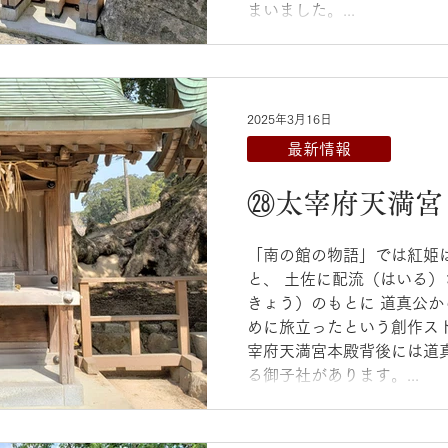
まいました。...
2025年3月16日
最新情報
㉘太宰府天満宮
「南の館の物語」では紅姫
と、 土佐に配流（はいる
きょう）のもとに 道真公
めに旅立ったという創作ス
宰府天満宮本殿背後には道
る御子社があります。...